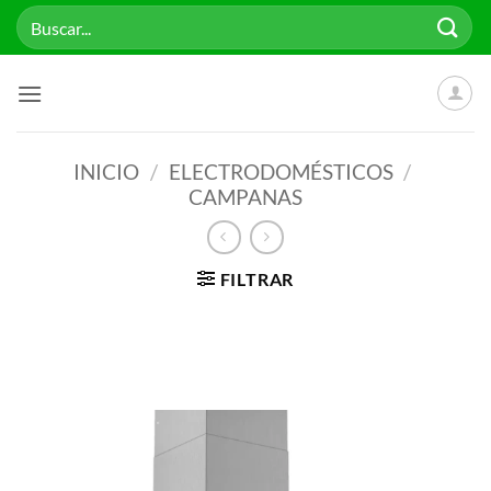
Saltar
Buscar
al
por:
contenido
INICIO
/
ELECTRODOMÉSTICOS
/
CAMPANAS
FILTRAR