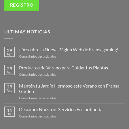
ULTIMAS NOTICIAS
¡Descubre la Nueva Página Web de Fransagaming!
29
Ago
en
Comentarios desactivados
¡Descubre
la
Productos de Verano para Cuidar tus Plantas
29
Nueva
Ago
en
Comentarios desactivados
Página
Productos
Web
de
Mantén tu Jardín Hermoso este Verano con Fransa
de
29
Verano
Ago
Garden
Fransagaming!
para
en
Comentarios desactivados
Cuidar
Mantén
tus
tu
Descubre Nuestros Servicios En Jardinería
Plantas
11
Jardín
Jul
en
Comentarios desactivados
Hermoso
Descubre
este
Nuestros
Verano