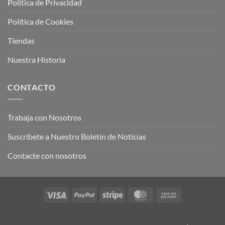
Política de Privacidad
Política de Cookies
Tiendas
Nuestra Historia
CONTACTO
Trabaja con Nosotros
Suscríbete a Nuestro Boletín de Noticias
Contacte con nosotros
Visa
PayPal
Stripe
MasterCard
Cash
On
Delivery