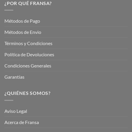
Servicios
¿POR QUÉ FRANSA?
con
En
Fransa
Jardinería
Garden
Métodos de Pago
Métodos de Envio
Términos y Condiciones
Política de Devoluciones
Condiciones Generales
Garantías
¿QUIÉNES SOMOS?
Aviso Legal
Acerca de Fransa