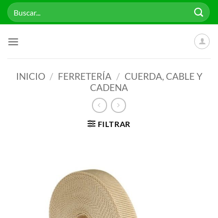
Saltar
Buscar
al
por:
contenido
INICIO
/
FERRETERÍA
/
CUERDA, CABLE Y
CADENA
FILTRAR