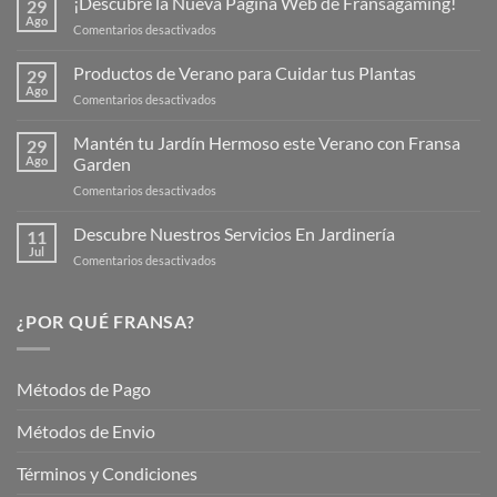
¡Descubre la Nueva Página Web de Fransagaming!
29
Ago
en
Comentarios desactivados
¡Descubre
la
Productos de Verano para Cuidar tus Plantas
29
Nueva
Ago
en
Comentarios desactivados
Página
Productos
Web
de
Mantén tu Jardín Hermoso este Verano con Fransa
de
29
Verano
Ago
Garden
Fransagaming!
para
en
Comentarios desactivados
Cuidar
Mantén
tus
tu
Descubre Nuestros Servicios En Jardinería
Plantas
11
Jardín
Jul
en
Comentarios desactivados
Hermoso
Descubre
este
Nuestros
Verano
Servicios
¿POR QUÉ FRANSA?
con
En
Fransa
Jardinería
Garden
Métodos de Pago
Métodos de Envio
Términos y Condiciones