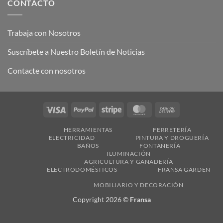
CONTACTO
Trabaja con Nosotros
Suscríbete a Nuestro Boletín de Noticias
Contacte con nosotros
Visa
PayPal
Stripe
MasterCard
Cash
On
HERRAMIENTAS
FERRETERÍA
Delivery
ELECTRICIDAD
PINTURA Y DROGUERÍA
BAÑOS
FONTANERÍA
ILUMINACIÓN
AGRICULTURA Y GANADERÍA
ELECTRODOMÉSTICOS
FRANSA GARDEN
MOBILIARIO Y DECORACIÓN
Copyright 2026 ©
Fransa