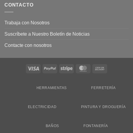
CONTACTO
Trabaja con Nosotros
Suscríbete a Nuestro Boletín de Noticias
Contacte con nosotros
Visa
PayPal
Stripe
MasterCard
Cash
On
Delivery
HERRAMIENTAS
FERRETERÍA
ELECTRICIDAD
PINTURA Y DROGUERÍA
BAÑOS
FONTANERÍA