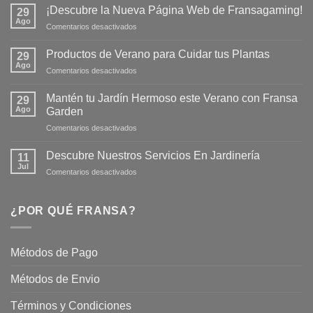
¡Descubre la Nueva Página Web de Fransagaming!
29
Ago
en
Comentarios desactivados
¡Descubre
la
Productos de Verano para Cuidar tus Plantas
29
Nueva
Ago
en
Comentarios desactivados
Página
Productos
Web
de
Mantén tu Jardín Hermoso este Verano con Fransa
de
29
Verano
Ago
Fransagaming!
Garden
para
en
Comentarios desactivados
Cuidar
Mantén
tus
tu
Plantas
Descubre Nuestros Servicios En Jardinería
11
Jardín
Jul
en
Comentarios desactivados
Hermoso
Descubre
este
Nuestros
Verano
Servicios
¿POR QUÉ FRANSA?
con
En
Fransa
Jardinería
Garden
Métodos de Pago
Métodos de Envio
Términos y Condiciones