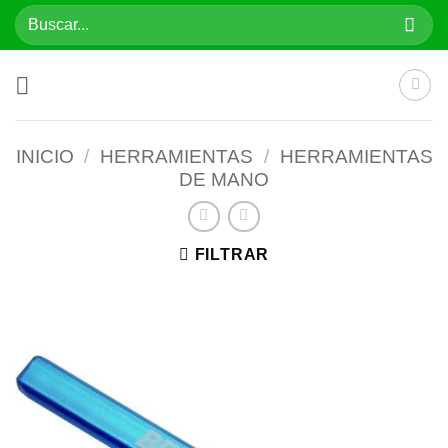
Saltar
Buscar
al
por:
contenido
INICIO
/
HERRAMIENTAS
/
HERRAMIENTAS
DE MANO
FILTRAR