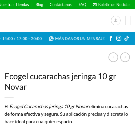
Nuestras Tiendas
Blog
Contáctanos
FAQ
Boletín de Noticias
- 14:00 / 17:00 - 20:00
MÁNDANOS UN MENSAJE
Ecogel cucarachas jeringa 10 gr
Novar
El
Ecogel Cucarachas jeringa 10 gr Novar
elimina cucarachas
de forma efectiva y segura. Su aplicación precisa y discreta lo
hace ideal para cualquier espacio.