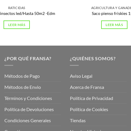
RATICIDAS
AGRICULTURA Y GANAD
 insectos led/Hasta 50m2 -Edm
Saco pienso friskies 
LEER MÁS
LEER MÁS
¿POR QUÉ FRANSA?
¿QUIÉNES SOMOS?
Métodos de Pago
Aviso Legal
Métodos de Envio
Acerca de Fransa
Términos y Condiciones
Política de Privacidad
ubre
Política de Devoluciones
Política de Cookies
a
a
Condiciones Generales
Tiendas
ctos
agaming!