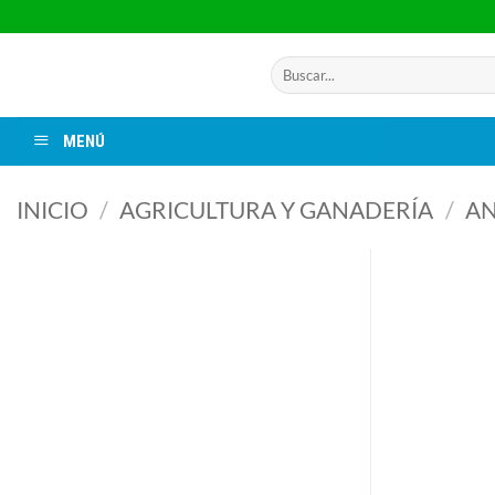
Saltar
al
contenido
Buscar
por:
MENÚ
INICIO
/
AGRICULTURA Y GANADERÍA
/
AN