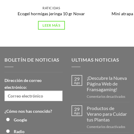
RATICIDAS
Ecogel hormigas jeringa 10 gr Novar
Mini atrapa
LEER MÁS
BOLETÍN DE NOTICIAS
ULTIMAS NOTICIAS
¡Descubre la Nueva
29
Dirección de correo
Ago
Página Web de
electrónico:
Fransagaming!
en
Comentarios desactivados
¡Desc
la
Productos de
29
¿Cómo nos has conocido?
Nuev
Ago
Verano para Cuidar
Págin
tus Plantas
Google
Web
en
Comentarios desactivados
de
Radio
Produ
Frans