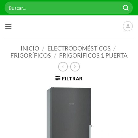
Saltar
Buscar
al
por:
contenido
INICIO
/
ELECTRODOMÉSTICOS
/
FRIGORÍFICOS
/
FRIGORÍFICOS 1 PUERTA
FILTRAR