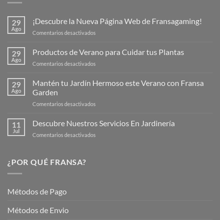
¡Descubre la Nueva Página Web de Fransagaming!
29
Ago
en
Comentarios desactivados
¡Descubre
la
Productos de Verano para Cuidar tus Plantas
29
Nueva
Ago
en
Comentarios desactivados
Página
Productos
Web
de
Mantén tu Jardín Hermoso este Verano con Fransa
de
29
Verano
Ago
Garden
Fransagaming!
para
en
Comentarios desactivados
Cuidar
Mantén
tus
tu
Descubre Nuestros Servicios En Jardinería
Plantas
11
Jardín
Jul
en
Comentarios desactivados
Hermoso
Descubre
este
Nuestros
Verano
Servicios
¿POR QUÉ FRANSA?
con
En
Fransa
Jardinería
Garden
Métodos de Pago
Métodos de Envio