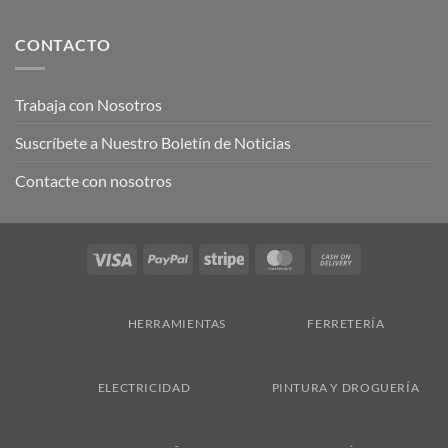
CONTACTO
Trabaja con Nosotros
Suscríbete a Nuestro Boletín de Noticias
Contacte con nosotros
Visa
PayPal
Stripe
MasterCard
Cash
On
Delivery
HERRAMIENTAS
FERRETERÍA
ELECTRICIDAD
PINTURA Y DROGUERÍA