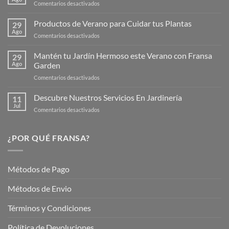
en
Comentarios desactivados
¡Descubre
la
Productos de Verano para Cuidar tus Plantas
29
Nueva
Ago
en
Comentarios desactivados
Página
Productos
Web
de
Mantén tu Jardín Hermoso este Verano con Fransa
de
29
Verano
Ago
Garden
Fransagaming!
para
en
Comentarios desactivados
Cuidar
Mantén
tus
tu
Descubre Nuestros Servicios En Jardinería
Plantas
11
Jardín
Jul
en
Comentarios desactivados
Hermoso
Descubre
este
Nuestros
Verano
Servicios
¿POR QUÉ FRANSA?
con
En
Fransa
Jardinería
Garden
Métodos de Pago
Métodos de Envio
Términos y Condiciones
Política de Devoluciones