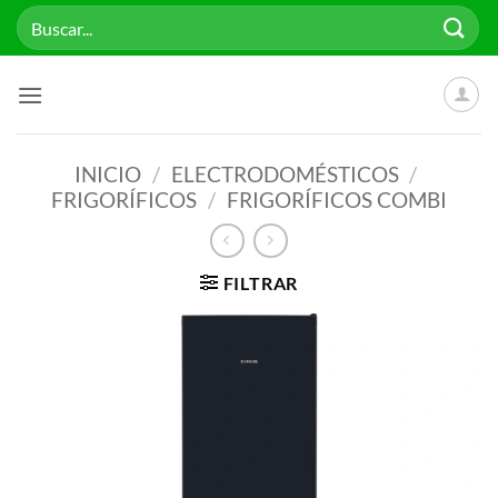
Saltar
Buscar
al
por:
contenido
INICIO
/
ELECTRODOMÉSTICOS
/
FRIGORÍFICOS
/
FRIGORÍFICOS COMBI
FILTRAR