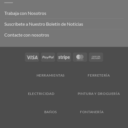
Trabaja con Nosotros
Suscríbete a Nuestro Boletín de Noticias
Contacte con nosotros
Visa
PayPal
Stripe
MasterCard
Cash
On
Delivery
HERRAMIENTAS
FERRETERÍA
ELECTRICIDAD
PINTURA Y DROGUERÍA
BAÑOS
FONTANERÍA