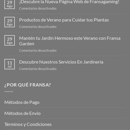
¡Descubre la Nueva Página Web de Fransagaming!
29
Ago
en
Comentarios desactivados
¡Descubre
la
Productos de Verano para Cuidar tus Plantas
29
Nueva
Ago
en
Comentarios desactivados
Página
Productos
Web
de
Mantén tu Jardín Hermoso este Verano con Fransa
de
29
Verano
Ago
Garden
Fransagaming!
para
en
Comentarios desactivados
Cuidar
Mantén
tus
tu
Descubre Nuestros Servicios En Jardinería
Plantas
11
Jardín
Jul
en
Comentarios desactivados
Hermoso
Descubre
este
Nuestros
Verano
Servicios
¿POR QUÉ FRANSA?
con
En
Fransa
Jardinería
Garden
Métodos de Pago
Métodos de Envio
Términos y Condiciones