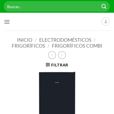
Saltar
Buscar
al
por:
contenido
INICIO
/
ELECTRODOMÉSTICOS
/
FRIGORÍFICOS
/
FRIGORÍFICOS COMBI
FILTRAR