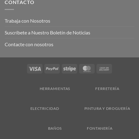
CONTACTO
Trabaja con Nosotros
Suscríbete a Nuestro Boletín de Noticias
Contacte con nosotros
Visa
PayPal
Stripe
MasterCard
Cash
On
Delivery
HERRAMIENTAS
FERRETERÍA
ELECTRICIDAD
PINTURA Y DROGUERÍA
BAÑOS
FONTANERÍA