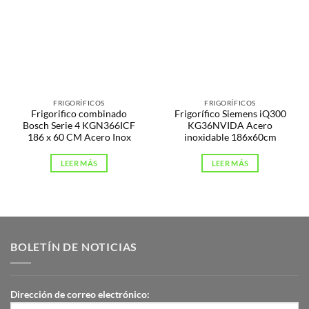
FRIGORÍFICOS
FRIGORÍFICOS
Frigorifico combinado
Frigorífico Siemens iQ300
Bosch Serie 4 KGN366ICF
KG36NVIDA Acero
186 x 60 CM Acero Inox
inoxidable 186x60cm
LEER MÁS
LEER MÁS
BOLETÍN DE NOTICIAS
Dirección de correo electrónico: