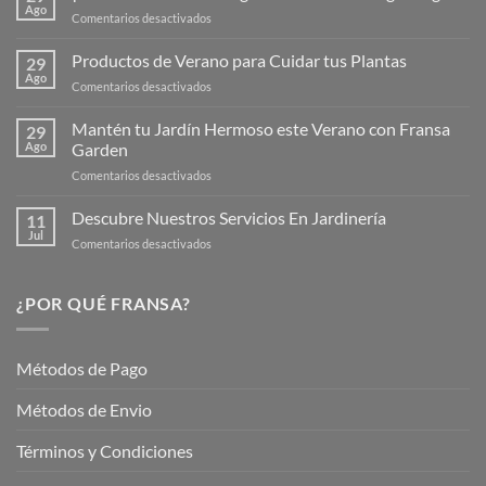
Ago
en
Comentarios desactivados
¡Descubre
la
Productos de Verano para Cuidar tus Plantas
29
Nueva
Ago
en
Comentarios desactivados
Página
Productos
Web
de
Mantén tu Jardín Hermoso este Verano con Fransa
de
29
Verano
Ago
Garden
Fransagaming!
para
en
Comentarios desactivados
Cuidar
Mantén
tus
tu
Descubre Nuestros Servicios En Jardinería
Plantas
11
Jardín
Jul
en
Comentarios desactivados
Hermoso
Descubre
este
Nuestros
Verano
Servicios
¿POR QUÉ FRANSA?
con
En
Fransa
Jardinería
Garden
Métodos de Pago
Métodos de Envio
Términos y Condiciones