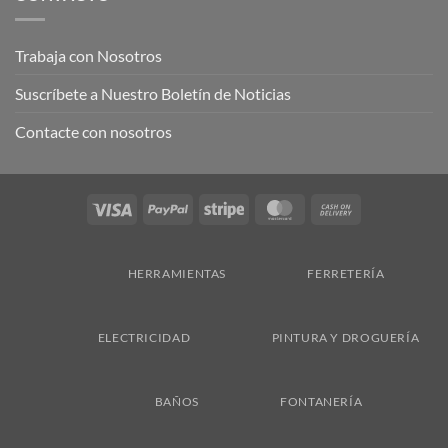
Trabaja con Nosotros
Suscríbete a Nuestro Boletín de Noticias
Contacte con nosotros
Visa
PayPal
Stripe
MasterCard
Cash
On
Delivery
HERRAMIENTAS
FERRETERÍA
ELECTRICIDAD
PINTURA Y DROGUERÍA
BAÑOS
FONTANERÍA