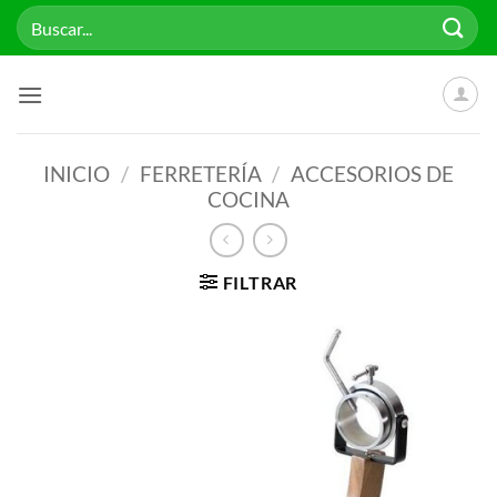
Saltar
Buscar
al
por:
contenido
INICIO
/
FERRETERÍA
/
ACCESORIOS DE
COCINA
FILTRAR