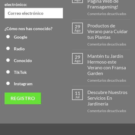
Página Web de
electrónico:
Fransagaming!
en
Comentarios desactivados
¡Desc
la
Productos de
29
¿Cómo nos has conocido?
Nuev
Ago
Verano para Cuidar
Págin
tus Plantas
Google
Web
en
Comentarios desactivados
de
Radio
Produ
Frans
de
Mantén tu Jardín
29
Veran
Conocido
Ago
Hermoso este
para
Verano con Fransa
Cuida
TikTok
Garden
tus
Plant
en
Comentarios desactivados
Instagram
Mant
tu
Descubre Nuestros
11
Jardín
Jul
Servicios En
Herm
Jardinería
este
en
Comentarios desactivados
Veran
Descu
con
Nuest
Frans
Servic
Garde
En