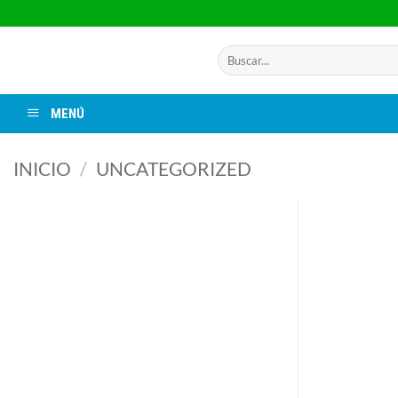
Saltar
al
contenido
Buscar
por:
MENÚ
INICIO
/
UNCATEGORIZED