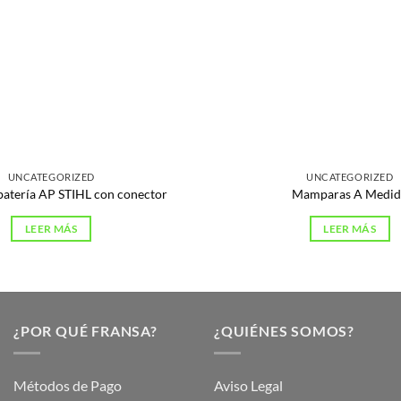
UNCATEGORIZED
UNCATEGORIZED
batería AP STIHL con conector
Mamparas A Medid
LEER MÁS
LEER MÁS
¿POR QUÉ FRANSA?
¿QUIÉNES SOMOS?
Métodos de Pago
Aviso Legal