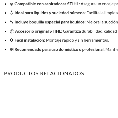
🧽
Compatible con aspiradoras STIHL:
Asegura un encaje pe
💧 Ideal para líquidos y suciedad húmeda:
Facilita la limpie
🔧
Incluye boquilla especial para líquidos:
Mejora la succión 
📦
Accesorio original STIHL:
Garantiza durabilidad, calida
🔄
Fácil instalación:
Montaje rápido y sin herramientas.
🧼 Recomendado para uso doméstico o profesional:
Mantien
PRODUCTOS RELACIONADOS