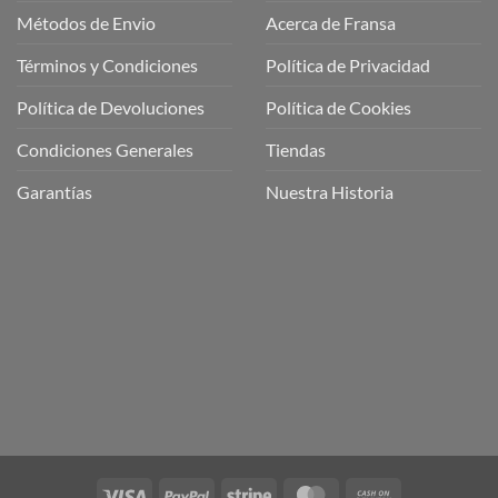
Métodos de Envio
Acerca de Fransa
Términos y Condiciones
Política de Privacidad
ubre
Política de Devoluciones
Política de Cookies
a
a
Condiciones Generales
Tiendas
ctos
agaming!
Garantías
Nuestra Historia
o
r
as
én
oso
o
bre
ros
a
ios
n
Visa
PayPal
Stripe
MasterCard
Cash