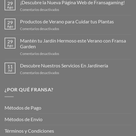
¡Descubre la Nueva Página Web de Fransagaming!
29
Ago
en
Comentarios desactivados
¡Descubre
la
Productos de Verano para Cuidar tus Plantas
29
Nueva
Ago
en
Comentarios desactivados
Página
Productos
Web
de
Mantén tu Jardín Hermoso este Verano con Fransa
de
29
Verano
Ago
Garden
Fransagaming!
para
en
Comentarios desactivados
Cuidar
Mantén
tus
tu
Descubre Nuestros Servicios En Jardinería
Plantas
11
Jardín
Jul
en
Comentarios desactivados
Hermoso
Descubre
este
Nuestros
Verano
Servicios
¿POR QUÉ FRANSA?
con
En
Fransa
Jardinería
Garden
Métodos de Pago
Métodos de Envio
Términos y Condiciones