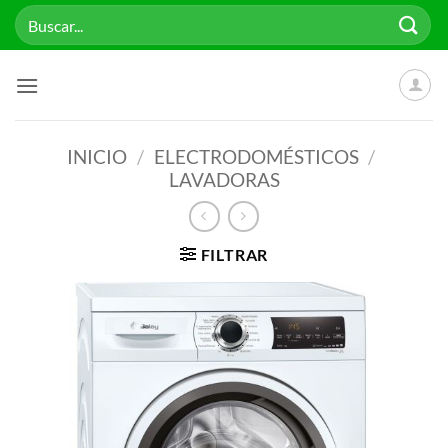
Saltar
Buscar
al
por:
contenido
INICIO
/
ELECTRODOMÉSTICOS
/
LAVADORAS
FILTRAR