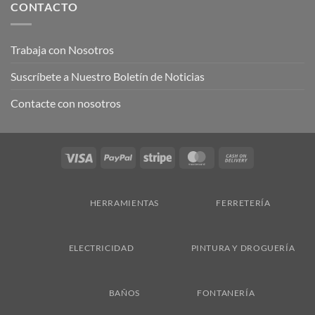
CONTACTO
Trabaja con Nosotros
Suscríbete a Nuestro Boletín de Noticias
Contacte con nosotros
Visa
PayPal
Stripe
MasterCard
Cash
On
Delivery
HERRAMIENTAS
FERRETERÍA
ELECTRICIDAD
PINTURA Y DROGUERÍA
BAÑOS
FONTANERÍA