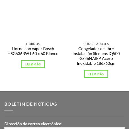
HORNOS
CONGELADORES
Horno con vapor Bosch
Congelador de libre
HSG636BW1 60 x 60 Blanco
instalación Siemens iQ500
GS36NAIEP Acero
Inoxidable 186x60cm
LEER MÁS
LEER MÁS
BOLETÍN DE NOTICIAS
Dirección de correo electrónico: