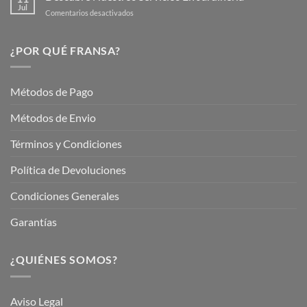
Jardín
Jul
en
Comentarios desactivados
Hermoso
Descubre
este
Nuestros
Verano
Servicios
¿POR QUÉ FRANSA?
con
En
Fransa
Jardinería
Garden
Métodos de Pago
Métodos de Envio
Términos y Condiciones
Política de Devoluciones
Condiciones Generales
Garantías
¿QUIÉNES SOMOS?
Aviso Legal