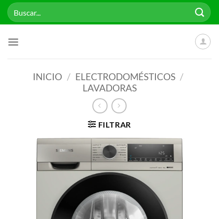
Saltar
Buscar
al
por:
contenido
INICIO
/
ELECTRODOMÉSTICOS
/
LAVADORAS
FILTRAR