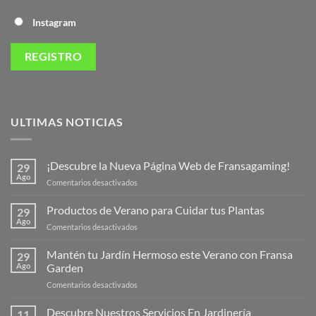
Instagram
ULTIMAS NOTICIAS
¡Descubre la Nueva Página Web de Fransagaming!
29
Ago
en
Comentarios desactivados
¡Descubre
la
Productos de Verano para Cuidar tus Plantas
29
Nueva
Ago
en
Comentarios desactivados
Página
Productos
Web
de
Mantén tu Jardín Hermoso este Verano con Fransa
de
29
Verano
Ago
Garden
Fransagaming!
para
en
Comentarios desactivados
Cuidar
Mantén
tus
tu
Descubre Nuestros Servicios En Jardinería
Plantas
11