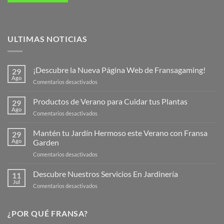
ULTIMAS NOTICIAS
¡Descubre la Nueva Página Web de Fransagaming!
29
Ago
en
Comentarios desactivados
¡Descubre
la
Productos de Verano para Cuidar tus Plantas
29
Nueva
Ago
en
Comentarios desactivados
Página
Productos
Web
de
Mantén tu Jardín Hermoso este Verano con Fransa
de
29
Verano
Ago
Garden
Fransagaming!
para
en
Comentarios desactivados
Cuidar
Mantén
tus
tu
Descubre Nuestros Servicios En Jardinería
Plantas
11
Jardín
Jul
en
Comentarios desactivados
Hermoso
Descubre
este
Nuestros
Verano
Servicios
¿POR QUÉ FRANSA?
con
En
Fransa