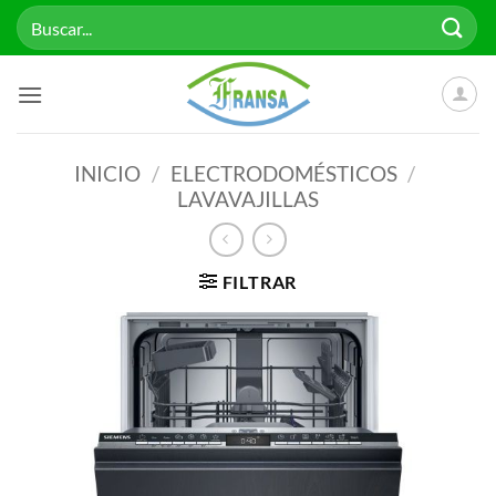
Saltar
Buscar
al
por:
contenido
INICIO
/
ELECTRODOMÉSTICOS
/
LAVAVAJILLAS
FILTRAR