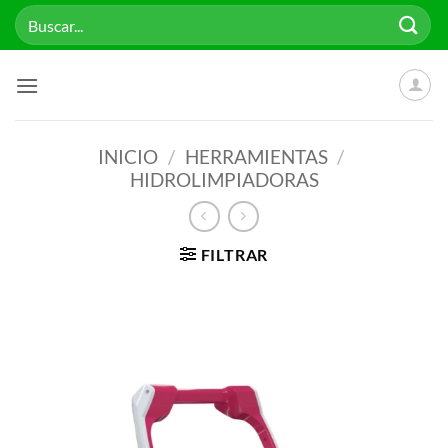
Saltar
Buscar
al
por:
contenido
INICIO
/
HERRAMIENTAS
/
HIDROLIMPIADORAS
FILTRAR