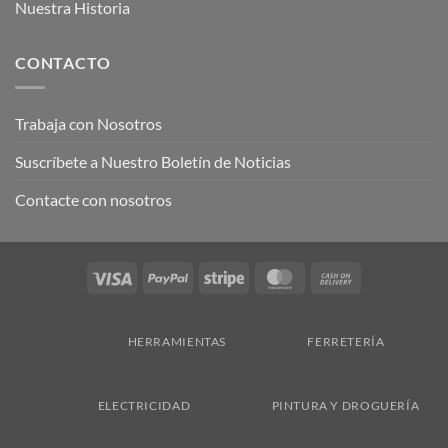
Nuestra Historia
CONTACTO
Trabaja con Nosotros
Suscríbete a Nuestro Boletín de Noticias
Contacte con nosotros
Visa
PayPal
Stripe
MasterCard
Cash
On
Delivery
HERRAMIENTAS
FERRETERÍA
ELECTRICIDAD
PINTURA Y DROGUERÍA