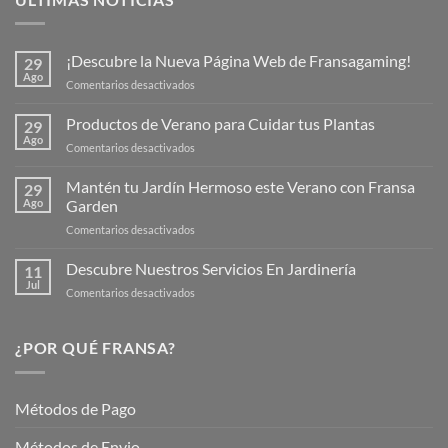
¡Descubre la Nueva Página Web de Fransagaming!
29
Ago
en
Comentarios desactivados
¡Descubre
la
Productos de Verano para Cuidar tus Plantas
29
Nueva
Ago
en
Comentarios desactivados
Página
Productos
Web
de
Mantén tu Jardín Hermoso este Verano con Fransa
de
29
Verano
Ago
Garden
Fransagaming!
para
en
Comentarios desactivados
Cuidar
Mantén
tus
tu
Descubre Nuestros Servicios En Jardinería
Plantas
11
Jardín
Jul
en
Comentarios desactivados
Hermoso
Descubre
este
Nuestros
Verano
Servicios
¿POR QUÉ FRANSA?
con
En
Fransa
Jardinería
Garden
Métodos de Pago
Métodos de Envio