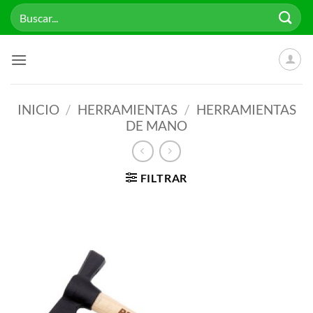
Saltar
Buscar
al
por:
contenido
INICIO
/
HERRAMIENTAS
/
HERRAMIENTAS
DE MANO
FILTRAR