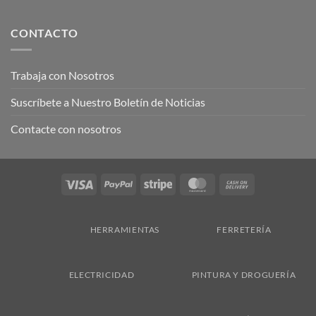
CONTACTO
Trabaja con Nosotros
Suscríbete a Nuestro Boletín de Noticias
Contacte con nosotros
Visa
PayPal
Stripe
MasterCard
Cash
On
Delivery
HERRAMIENTAS
FERRETERÍA
ELECTRICIDAD
PINTURA Y DROGUERÍA