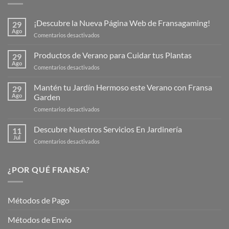
¡Descubre la Nueva Página Web de Fransagaming!
29
Ago
en
Comentarios desactivados
¡Descubre
la
Productos de Verano para Cuidar tus Plantas
29
Nueva
Ago
en
Comentarios desactivados
Página
Productos
Web
de
Mantén tu Jardín Hermoso este Verano con Fransa
de
29
Verano
Ago
Garden
Fransagaming!
para
en
Comentarios desactivados
Cuidar
Mantén
tus
tu
Descubre Nuestros Servicios En Jardinería
Plantas
11
Jardín
Jul
en
Comentarios desactivados
Hermoso
Descubre
este
Nuestros
Verano
Servicios
¿POR QUÉ FRANSA?
con
En
Fransa
Jardinería
Garden
Métodos de Pago
Métodos de Envio