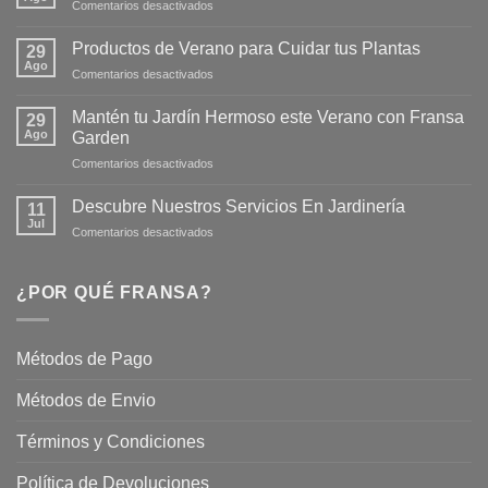
en
Comentarios desactivados
¡Descubre
la
Productos de Verano para Cuidar tus Plantas
29
Nueva
Ago
en
Comentarios desactivados
Página
Productos
Web
de
Mantén tu Jardín Hermoso este Verano con Fransa
de
29
Verano
Ago
Fransagaming!
Garden
para
en
Comentarios desactivados
Cuidar
Mantén
tus
tu
Plantas
Descubre Nuestros Servicios En Jardinería
11
Jardín
Jul
en
Comentarios desactivados
Hermoso
Descubre
este
Nuestros
Verano
Servicios
¿POR QUÉ FRANSA?
con
En
Fransa
Jardinería
Garden
Métodos de Pago
Métodos de Envio
Términos y Condiciones
Política de Devoluciones