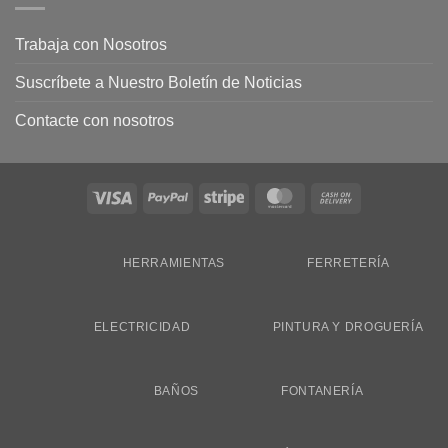
Trabaja con Nosotros
Suscríbete a Nuestro Boletín de Noticias
Contacte con nosotros
Visa
PayPal
Stripe
MasterCard
Cash
On
Delivery
HERRAMIENTAS
FERRETERÍA
ELECTRICIDAD
PINTURA Y DROGUERÍA
BAÑOS
FONTANERÍA