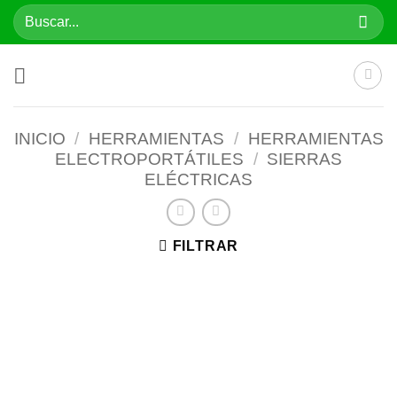
Saltar
Buscar
al
por:
contenido
INICIO
/
HERRAMIENTAS
/
HERRAMIENTAS
ELECTROPORTÁTILES
/
SIERRAS
ELÉCTRICAS
FILTRAR