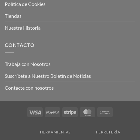
Política de Cookies
Tiendas
Nuestra Historia
CONTACTO
Trabaja con Nosotros
Suscríbete a Nuestro Boletín de Noticias
Contacte con nosotros
Visa
PayPal
Stripe
MasterCard
Cash
On
Delivery
HERRAMIENTAS
FERRETERÍA