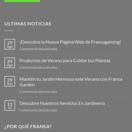
ULTIMAS NOTICIAS
¡Descubre la Nueva Página Web de Fransagaming!
29
Ago
en
Comentarios desactivados
¡Descubre
la
Productos de Verano para Cuidar tus Plantas
29
Nueva
Ago
en
Comentarios desactivados
Página
Productos
Web
de
Mantén tu Jardín Hermoso este Verano con Fransa
de
29
Verano
Ago
Garden
Fransagaming!
para
en
Comentarios desactivados
Cuidar
Mantén
tus
tu
Descubre Nuestros Servicios En Jardinería
Plantas
11
Jardín
Jul
en
Comentarios desactivados
Hermoso
Descubre
este
Nuestros
Verano
Servicios
¿POR QUÉ FRANSA?
con
En
Fransa