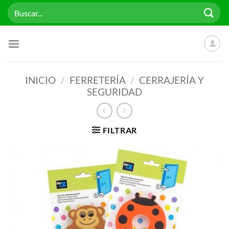
Saltar
Buscar
al
por:
contenido
INICIO
/
FERRETERÍA
/
CERRAJERÍA Y
SEGURIDAD
FILTRAR