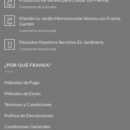
29
Nueva
Ago
en
Comentarios desactivados
Página
Productos
Web
de
Mantén tu Jardín Hermoso este Verano con Fransa
de
29
Verano
Ago
Garden
Fransagaming!
para
en
Comentarios desactivados
Cuidar
Mantén
tus
tu
Descubre Nuestros Servicios En Jardinería
Plantas
11
Jardín
Jul
en
Comentarios desactivados
Hermoso
Descubre
este
Nuestros
Verano
Servicios
¿POR QUÉ FRANSA?
con
En
Fransa
Jardinería
Garden
Métodos de Pago
Métodos de Envio
Términos y Condiciones
Política de Devoluciones
Condiciones Generales