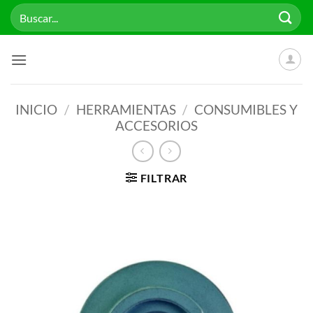
Saltar
Buscar
al
por:
contenido
INICIO
/
HERRAMIENTAS
/
CONSUMIBLES Y
ACCESORIOS
FILTRAR