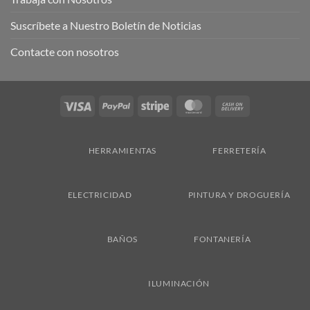
Suscríbete a Nuestro Boletín de Noticias
Contacte con nosotros
Visa
PayPal
Stripe
MasterCard
Cash
On
Delivery
HERRAMIENTAS
FERRETERÍA
ELECTRICIDAD
PINTURA Y DROGUERÍA
BAÑOS
FONTANERÍA
ILUMINACIÓN