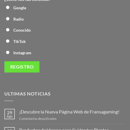
Google
Radio
Conocido
TikTok
Instagram
ULTIMAS NOTICIAS
¡Descubre la Nueva Página Web de Fransagaming!
29
Ago
en
Comentarios desactivados
¡Descubre
la
Productos de Verano para Cuidar tus Plantas