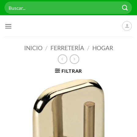
Saltar
Buscar
al
por:
contenido
INICIO
/
FERRETERÍA
/
HOGAR
FILTRAR