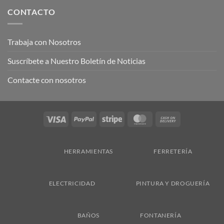
CONTACTO
Trabaja con Nosotros
Suscríbete a Nuestro Boletín de Noticias
Contacte con nosotros
Visa
PayPal
Stripe
MasterCard
Cash
On
Delivery
HERRAMIENTAS
FERRETERÍA
ELECTRICIDAD
PINTURA Y DROGUERÍA
BAÑOS
FONTANERÍA