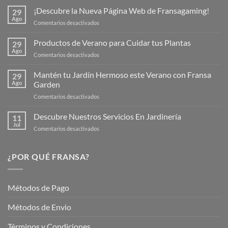
¡Descubre la Nueva Página Web de Fransagaming!
29
Ago
en
Comentarios desactivados
¡Descubre
la
Productos de Verano para Cuidar tus Plantas
29
Nueva
Ago
en
Comentarios desactivados
Página
Productos
Web
de
Mantén tu Jardín Hermoso este Verano con Fransa
de
29
Verano
Ago
Garden
Fransagaming!
para
en
Comentarios desactivados
Cuidar
Mantén
tus
tu
Descubre Nuestros Servicios En Jardinería
Plantas
11
Jardín
Jul
en
Comentarios desactivados
Hermoso
Descubre
este
Nuestros
Verano
Servicios
¿POR QUÉ FRANSA?
con
En
Fransa
Jardinería
Garden
Métodos de Pago
Métodos de Envio
Términos y Condiciones