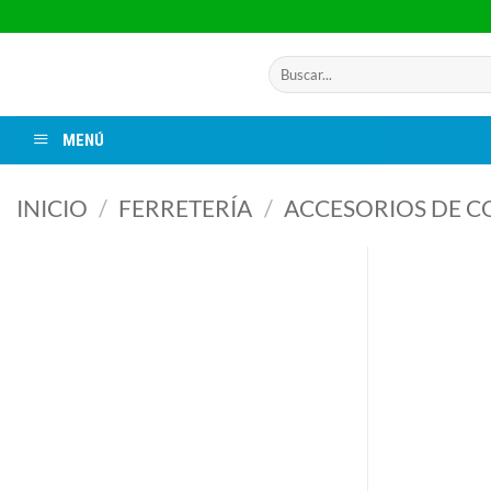
Saltar
al
contenido
Buscar
por:
MENÚ
INICIO
/
FERRETERÍA
/
ACCESORIOS DE C