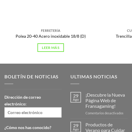
FERRETERÍA
CU
Polea 20-40 Acero inoxidable 18/8 (D)
Trencill
LEER MÁS
BOLETÍN DE NOTICIAS
ULTIMAS NOTICIAS
¡Descubre la Nueva
29
Dirección de correo
Ago
Página Web de
electrónico:
Fransagaming!
en
Comentarios desactivados
¡Desc
la
Productos de
29
¿Cómo nos has conocido?
Nuev
Ago
Verano para Cuidar