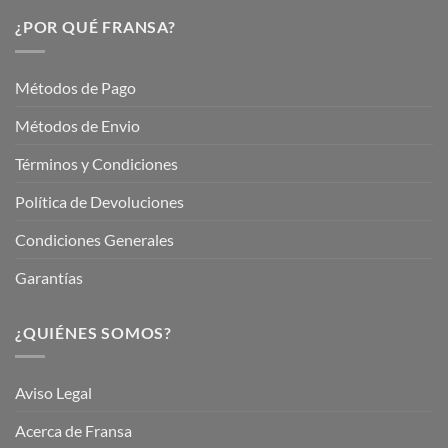
Nuestros
Verano
Servicios
¿POR QUÉ FRANSA?
con
En
Fransa
Jardinería
Garden
Métodos de Pago
Métodos de Envio
Términos y Condiciones
Política de Devoluciones
Condiciones Generales
Garantías
¿QUIÉNES SOMOS?
Aviso Legal
Acerca de Fransa