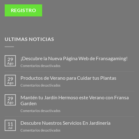
ULTIMAS NOTICIAS
¡Descubre la Nueva Página Web de Fransagaming!
29
Ago
en
Comentarios desactivados
¡Descubre
la
Productos de Verano para Cuidar tus Plantas
29
Nueva
Ago
en
Comentarios desactivados
Página
Productos
Web
de
Mantén tu Jardín Hermoso este Verano con Fransa
de
29
Verano
Ago
Garden
Fransagaming!
para
en
Comentarios desactivados
Cuidar
Mantén
tus
tu
Descubre Nuestros Servicios En Jardinería
Plantas
11
Jardín
Jul
en
Comentarios desactivados
Hermoso
Descubre
este