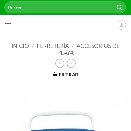
Saltar
Buscar
al
por:
contenido
INICIO
/
FERRETERÍA
/
ACCESORIOS DE
PLAYA
FILTRAR