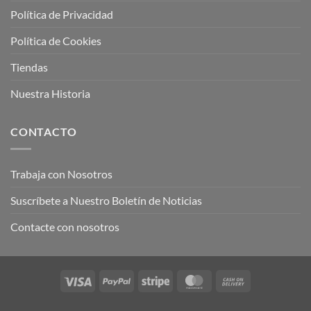
Política de Privacidad
Política de Cookies
Tiendas
Nuestra Historia
CONTACTO
Trabaja con Nosotros
Suscríbete a Nuestro Boletín de Noticias
Contacte con nosotros
Visa
PayPal
Stripe
MasterCard
Cash
On