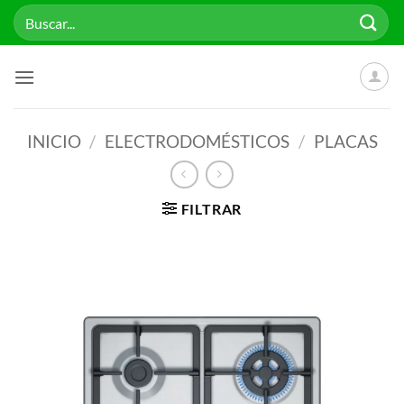
Saltar
Buscar
al
por:
contenido
INICIO
/
ELECTRODOMÉSTICOS
/
PLACAS
FILTRAR