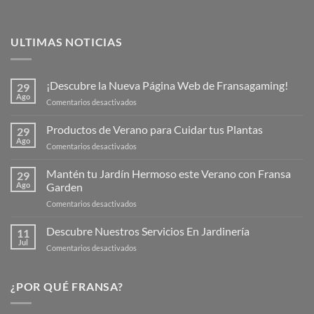
ULTIMAS NOTICIAS
¡Descubre la Nueva Página Web de Fransagaming!
29
Ago
en
Comentarios desactivados
¡Descubre
la
Productos de Verano para Cuidar tus Plantas
29
Nueva
Ago
en
Comentarios desactivados
Página
Productos
Web
de
Mantén tu Jardín Hermoso este Verano con Fransa
de
29
Verano
Ago
Garden
Fransagaming!
para
en
Comentarios desactivados
Cuidar
Mantén
tus
tu
Descubre Nuestros Servicios En Jardinería
Plantas
11
Jardín
Jul
en
Comentarios desactivados
Hermoso
Descubre
este
Nuestros
Verano
Servicios
¿POR QUÉ FRANSA?
con
En
Fransa
Jardinería
Garden