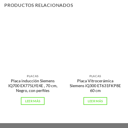
PRODUCTOS RELACIONADOS
PLACAS
PLACAS
Placa inducción Siemens
Placa Vitrocerámica
IQ700 EX775LYE4E , 70 cm,
Siemens iQ300 ET631FKP8E
Negro, con perfiles
60 cm
LEER MÁS
LEER MÁS