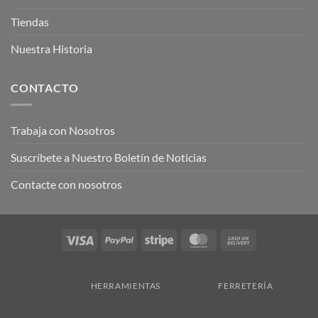
Tiendas
Nuestra Historia
CONTACTO
Trabaja con Nosotros
Suscríbete a Nuestro Boletín de Noticias
Contacte con nosotros
Visa
PayPal
Stripe
MasterCard
Cash
On
Delivery
HERRAMIENTAS
FERRETERÍA