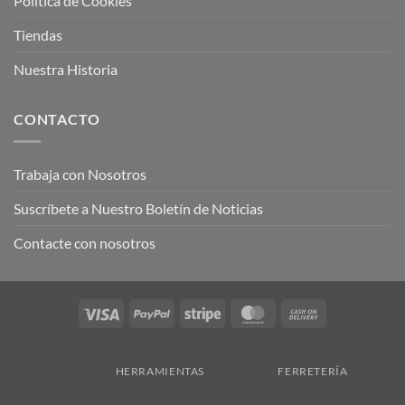
Política de Cookies
Tiendas
Nuestra Historia
CONTACTO
Trabaja con Nosotros
Suscríbete a Nuestro Boletín de Noticias
Contacte con nosotros
Visa
PayPal
Stripe
MasterCard
Cash
On
Delivery
HERRAMIENTAS
FERRETERÍA