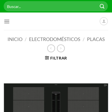
Saltar
Buscar
al
por:
contenido
INICIO
/
ELECTRODOMÉSTICOS
/
PLACAS
FILTRAR