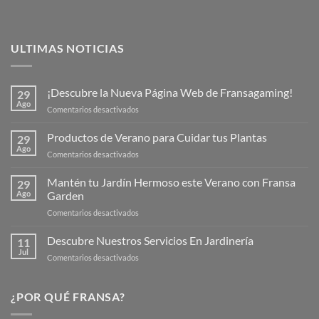
ULTIMAS NOTICIAS
¡Descubre la Nueva Página Web de Fransagaming!
29
Ago
en
Comentarios desactivados
¡Descubre
la
Productos de Verano para Cuidar tus Plantas
29
Nueva
Ago
en
Comentarios desactivados
Página
Productos
Web
de
Mantén tu Jardín Hermoso este Verano con Fransa
de
29
Verano
Ago
Garden
Fransagaming!
para
en
Comentarios desactivados
Cuidar
Mantén
tus
tu
Descubre Nuestros Servicios En Jardinería
Plantas
11
Jardín
Jul
en
Comentarios desactivados
Hermoso
Descubre
este
Nuestros
Verano
Servicios
¿POR QUÉ FRANSA?
con
En
Fransa
Jardinería