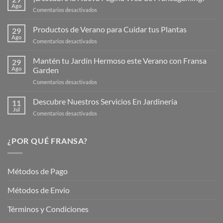
Ago
en
Comentarios desactivados
¡Descubre
la
Productos de Verano para Cuidar tus Plantas
29
Nueva
Ago
en
Comentarios desactivados
Página
Productos
Web
de
Mantén tu Jardín Hermoso este Verano con Fransa
de
29
Verano
Ago
Garden
Fransagaming!
para
en
Comentarios desactivados
Cuidar
Mantén
tus
tu
Descubre Nuestros Servicios En Jardinería
Plantas
11
Jardín
Jul
en
Comentarios desactivados
Hermoso
Descubre
este
Nuestros
Verano
Servicios
¿POR QUÉ FRANSA?
con
En
Fransa
Jardinería
Garden
Métodos de Pago
Métodos de Envio
Términos y Condiciones