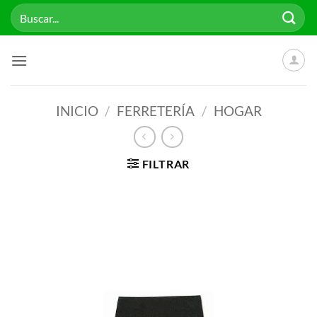
Saltar
Buscar
al
por:
contenido
INICIO
/
FERRETERÍA
/
HOGAR
FILTRAR