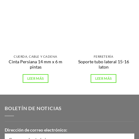
CUERDA, CABLE Y CADENA
FERRETERÍA
Cinta Persiana 14 mm x 6 m
Soporte tubo lateral 15-16
pintas
laton
LEER MÁS
LEER MÁS
BOLETÍN DE NOTICIAS
Dirección de correo electrónico: