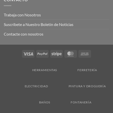
Trabaja con Nosotros
Suscríbete a Nuestro Boletín de Noticias
Contacte con nosotros
Visa
PayPal
Stripe
MasterCard
Cash
On
Delivery
HERRAMIENTAS
FERRETERÍA
ELECTRICIDAD
PINTURA Y DROGUERÍA
BAÑOS
FONTANERÍA