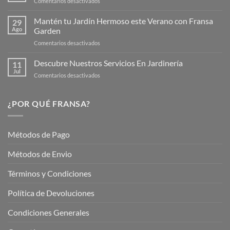
en
Comentarios desactivados
Página
Productos
Web
de
Mantén tu Jardín Hermoso este Verano con Fransa
de
29
Verano
Ago
Garden
Fransagaming!
para
en
Comentarios desactivados
Cuidar
Mantén
tus
tu
Descubre Nuestros Servicios En Jardinería
Plantas
11
Jardín
Jul
en
Comentarios desactivados
Hermoso
Descubre
este
Nuestros
Verano
Servicios
¿POR QUÉ FRANSA?
con
En
Fransa
Jardinería
Garden
Métodos de Pago
Métodos de Envio
Términos y Condiciones
Política de Devoluciones
Condiciones Generales