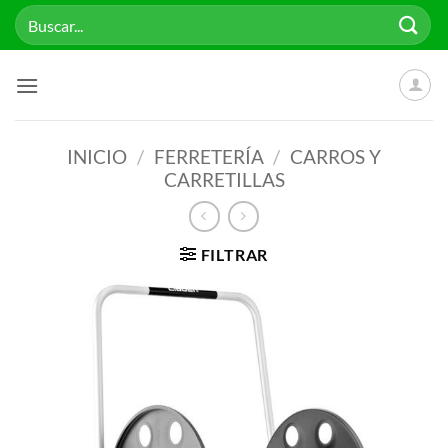
Saltar
Buscar
al
por:
contenido
INICIO
/
FERRETERÍA
/
CARROS Y
CARRETILLAS
FILTRAR