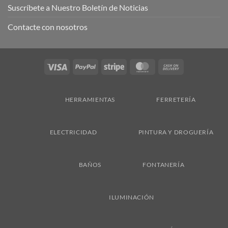
Suscríbete a Nuestro Boletín de Noticias
Contacte con nosotros
Visa
PayPal
Stripe
MasterCard
Cash
On
Delivery
HERRAMIENTAS
FERRETERÍA
ELECTRICIDAD
PINTURA Y DROGUERÍA
BAÑOS
FONTANERÍA
ILUMINACIÓN