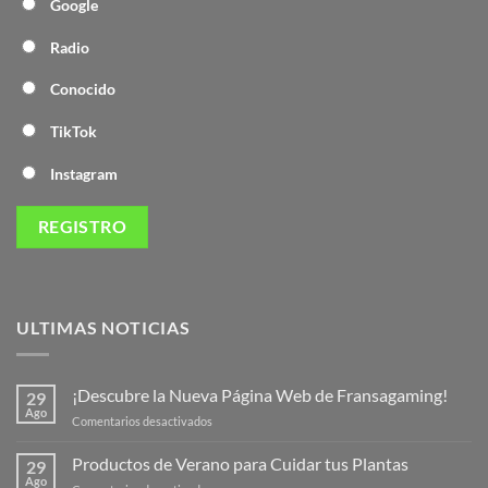
Google
Radio
Conocido
TikTok
Instagram
ULTIMAS NOTICIAS
¡Descubre la Nueva Página Web de Fransagaming!
29
Ago
en
Comentarios desactivados
¡Descubre
la
Productos de Verano para Cuidar tus Plantas
29
Nueva
Ago